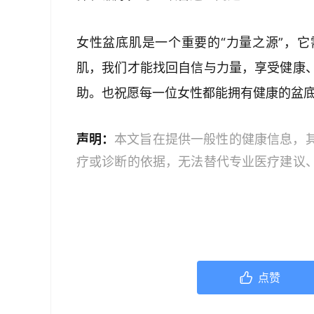
女性盆底肌是一个重要的“力量之源”，
肌，我们才能找回自信与力量，享受健康
助。也祝愿每一位女性都能拥有健康的盆
声明：
本文旨在提供一般性的健康信息，
疗或诊断的依据，无法替代专业医疗建议
文中的信息可能不全面，也可能不适用于
策时，应咨询合格的医疗专业人员。对于
或任何相关第三方不承担任何责任。若身
机构或咨询专业的医疗人员。
点赞