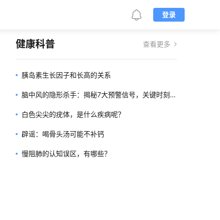
登录
健康科普
查看更多
胰岛素生长因子和长高的关系
脑中风的隐形杀手：揭秘7大预警信号，关键时刻能
救命！
白色尖尖的疣体，是什么疾病呢？
辟谣：喝骨头汤可能不补钙
慢阻肺的认知误区，有哪些？