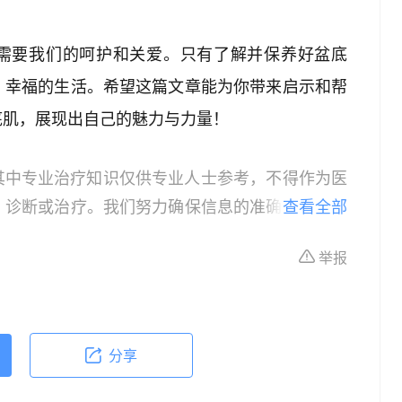
它需要我们的呵护和关爱。只有了解并保养好盆底
、幸福的生活。希望这篇文章能为你带来启示和帮
底肌，展现出自己的魅力与力量！
其中专业治疗知识仅供专业人士参考，不得作为医
、诊断或治疗。我们努力确保信息的准确性，但本
查看全部
所有个体的特定健康状况。读者在做出任何健康决
举报
依据本文内容采取的任何行动，本文作者、出版方
体不适或需要咨询专业医疗问题，请前往专业医疗
分享