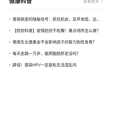
健康科普
查看更多
胃部病变的隐秘信号：抓住机会，及早发现，远离
癌症
【防控科普】疫情防控不松懈！重点场所怎么做？
使用生长激素会不会影响孩子的智力和性发育？
每天走路一万步，能把脂肪肝走没吗？
辟谣！感染HPV一定是私生活混乱吗