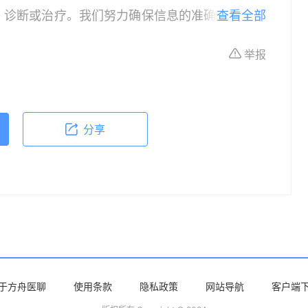
、诊断或治疗。我们努力确保信息的准确性，但本
查看全部
所有个体的特定健康状况。读者在做出任何健康决
举报
依据本文内容采取的任何行动，本文作者、出版方
体不适或需要咨询专业医疗问题，请前往专业医疗
分享
于方舟医聊
使用条款
隐私政策
网站导航
客户端