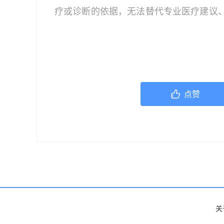
疗或诊断的依据，无法替代专业医疗建议
文中的信息可能不全面，也可能不适用于
策时，应咨询合格的医疗专业人员。对于
或任何相关第三方不承担任何责任。若身
机构或咨询专业的医疗人员。
点赞
关