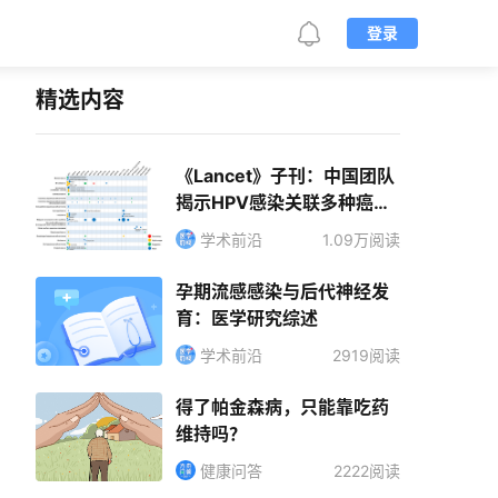
登录
精选内容
《Lancet》子刊：中国团队
揭示HPV感染关联多种癌症
风险
学术前沿
1.09万阅读
孕期流感感染与后代神经发
育：医学研究综述
学术前沿
2919阅读
得了帕金森病，只能靠吃药
维持吗？
健康问答
2222阅读