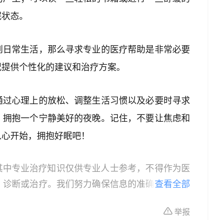
眠状态。
到日常生活，那么寻求专业的医疗帮助是非常必要
况提供个性化的建议和治疗方案。
通过心理上的放松、调整生活习惯以及必要时寻求
，拥抱一个宁静美好的夜晚。记住，不要让焦虑和
从心开始，拥抱好眠吧！
其中专业治疗知识仅供专业人士参考，不得作为医
、诊断或治疗。我们努力确保信息的准确性，但本
查看全部
所有个体的特定健康状况。读者在做出任何健康决
举报
依据本文内容采取的任何行动，本文作者、出版方