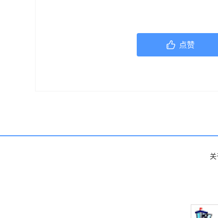
或任何相关第三方不承担任何责任。若身
机构或咨询专业的医疗人员。
点赞
关