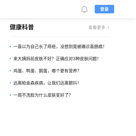
登录
健康科普
查看更多
一直以为自己长了痔疮，没想到竟被确诊直肠癌！
来大姨妈前皮肤不好？正确应对3种皮肤问题！
鸡蛋、鸭蛋、鹅蛋，哪个更有营养？
远离帕金森疾病，让我们远离颤抖！
一周不洗脸为什么皮肤变好了？