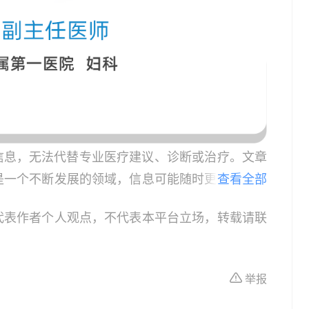
信息，无法代替专业医疗建议、诊断或治疗。文章
是一个不断发展的领域，信息可能随时更新，因此
查看全部
患者，请在做出任何健康决策前咨询合格的医疗专
代表作者个人观点，不代表本平台立场，转载请联
或治疗的依据，紧急医疗情况应立即寻求专业医疗
作为教育和信息更新的资源。在临床实践中应用本
具体情况。
举报