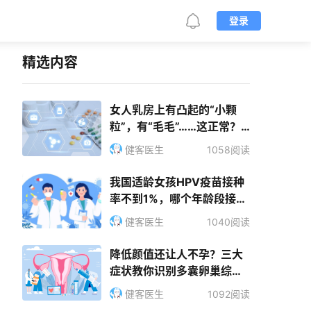
登录
精选内容
女人乳房上有凸起的“小颗
粒”，有“毛毛”……这正常？
还是有“小秘密”?
健客医生
1058阅读
我国适龄女孩HPV疫苗接种
率不到1%，哪个年龄段接种
最好？
健客医生
1040阅读
降低颜值还让人不孕？三大
症状教你识别多囊卵巢综合
征！
健客医生
1092阅读