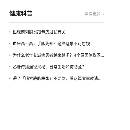
健康科普
查看更多
出现前列腺炎跟包皮过长有关
血压高不高，手脚先知？这些迹象不可忽视
为什么老年艾滋病患者越来越多？4个原因值得深
思
乙肝传播途径揭秘：日常生活如何防范？
得了「精索静脉曲张」不要急，看这篇文章就清楚
了