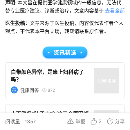
声明:
本文旨在提供医学健康领域的一般信息，无法代
替专业医疗建议、诊断或治疗。文章内容基于当前的医
查看全部
学知识和研究，但医学是一个不断发展的领域，信息可
医生投稿：
文章来源于医生投稿，内容仅代表作者个人
能随时更新，因此建议读者获取最新的医学指导。如果
观点，不代表本平台立场，转载请联系原作者。
您是患者，请在做出任何健康决策前咨询合格的医疗专
业人员。本文中的信息不应作为自我诊断或治疗的依
据，紧急医疗情况应立即寻求专业医疗服务；如果您是
医务人员，本文内容旨在作为教育和信息更新的资源。
在临床实践中应用本文信息时，应结合您的专业判断和
白带颜色异常，是患上妇科病了
患者的具体情况。
吗？
872
健康问答
人不胖但“肚子大”？这三个原因都
暗藏危机，最后一个发现已是晚期
2
阅读量:
1357
举报
分享