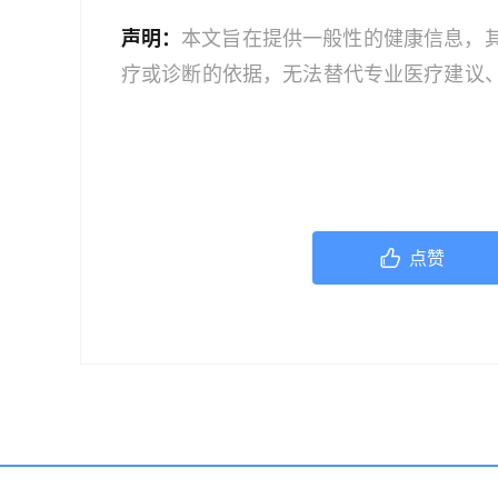
声明：
本文旨在提供一般性的健康信息，
疗或诊断的依据，无法替代专业医疗建议
文中的信息可能不全面，也可能不适用于
策时，应咨询合格的医疗专业人员。对于
或任何相关第三方不承担任何责任。若身
机构或咨询专业的医疗人员。
点赞