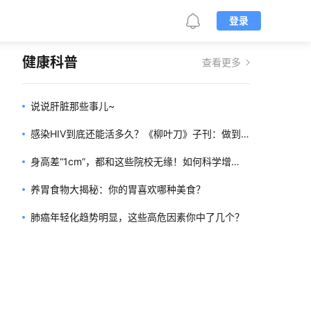
登录
健康科普
查看更多
说说肝脏那些事儿~
感染HIV到底还能活多久？《柳叶刀》子刊：做到
两点可获得正常预期寿命
身高差“1cm”，都和这些院校无缘！如何科学增
高、突破遗传？
养胃食物大揭秘：你的胃喜欢哪种美食？
肺癌年轻化趋势明显，这些高危因素你中了几个？