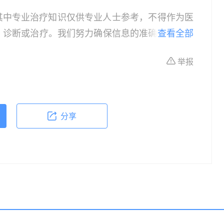
其中专业治疗知识仅供专业人士参考，不得作为医
、诊断或治疗。我们努力确保信息的准确性，但本
查看全部
所有个体的特定健康状况。读者在做出任何健康决
举报
依据本文内容采取的任何行动，本文作者、出版方
体不适或需要咨询专业医疗问题，请前往专业医疗
分享