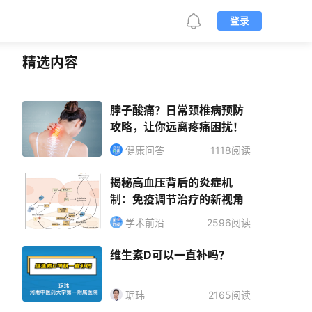
登录
精选内容
脖子酸痛？日常颈椎病预防
攻略，让你远离疼痛困扰！
健康问答
1118阅读
揭秘高血压背后的炎症机
制：免疫调节治疗的新视角
学术前沿
2596阅读
维生素D可以一直补吗？
琚玮
2165阅读