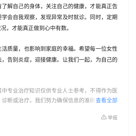
有了解自己的身体，关注自己的健康，才能真正告
要学会自我观察，发现异常及时就诊。同时，定期
状况，才能真正做到心中有数。
生活质量，也影响到家庭的幸福。希望每一位女性
法，告别炎症，迎接健康。让我们一起，为自己的
其中专业治疗知识仅供专业人士参考，不得作为医
、诊断或治疗。我们努力确保信息的准确性，但本
查看全部
所有个体的特定健康状况。读者在做出任何健康决
举报
依据本文内容采取的任何行动，本文作者、出版方
体不适或需要咨询专业医疗问题，请前往专业医疗