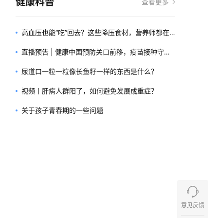
健康科普
查看更多
高血压也能“吃”回去？这些降压食材，营养师都在
推荐！
直播预告 | 健康中国预防关口前移，疫苗接种守护
妇儿健康
尿道口一粒一粒像长鱼籽一样的东西是什么？
视频丨肝病人群阳了，如何避免发展成重症？
关于孩子青春期的一些问题
意见反馈