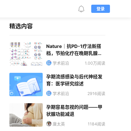
登录
精选内容
Nature｜抗PD-1疗法新搭
档，节拍化疗在晚期乳腺癌
的治疗效果超预期
学术前沿
1.00万阅读
孕期流感感染与后代神经发
育：医学研究综述
学术前沿
2916阅读
孕期容易忽视的问题——甲
状腺功能减退
唐太英
1184阅读