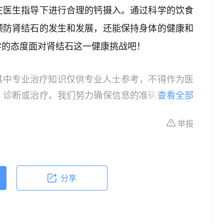
在医生指导下进行合理的钙摄入。通过科学的饮食
预防肾结石的发生和发展，还能保持身体的健康和
学的态度面对肾结石这一健康挑战吧！
其中专业治疗知识仅供专业人士参考，不得作为医
、诊断或治疗。我们努力确保信息的准确性，但本
查看全部
所有个体的特定健康状况。读者在做出任何健康决
举报
依据本文内容采取的任何行动，本文作者、出版方
体不适或需要咨询专业医疗问题，请前往专业医疗
分享