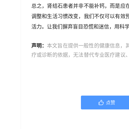
总之，肾结石患者并非不能补钙，而是应
调整和生活习惯改变，我们不仅可以有效
活力。让我们摒弃盲目恐慌和迷信，用科
声明：
本文旨在提供一般性的健康信息，
疗或诊断的依据，无法替代专业医疗建议
文中的信息可能不全面，也可能不适用于
策时，应咨询合格的医疗专业人员。对于
或任何相关第三方不承担任何责任。若身
机构或咨询专业的医疗人员。
点赞