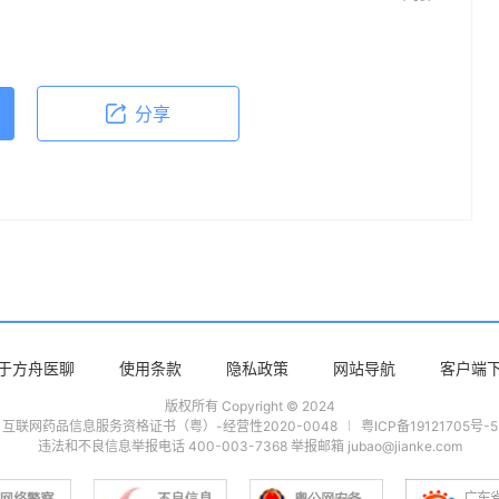
依据本文内容采取的任何行动，本文作者、出版方
体不适或需要咨询专业医疗问题，请前往专业医疗
分享
于方舟医聊
使用条款
隐私政策
网站导航
客户端
版权所有 Copyright © 2024
互联网药品信息服务资格证书（粤）-经营性2020-0048
粤ICP备19121705号-5
违法和不良信息举报电话 400-003-7368 举报邮箱 jubao@jianke.com