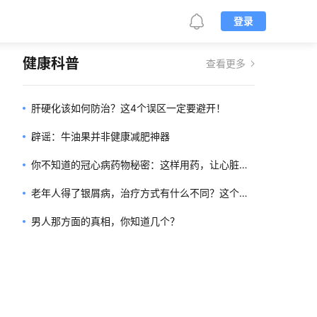
登录
健康科普
查看更多
肝硬化该如何防治？这4个误区一定要避开！
辟谣：牛油果并非健康减肥神器
你不知道的冠心病药物秘密：这样用药，让心脏更
健康！
老年人得了银屑病，治疗方式有什么不同？这个方
面要多加注意
男人那方面的真相，你知道几个？