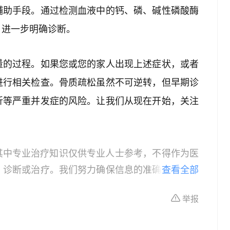
辅助手段。通过检测血液中的钙、磷、碱性磷酸酶
，进一步明确诊断。
量的过程。如果您或您的家人出现上述症状，或者
进行相关检查。骨质疏松虽然不可逆转，但早期诊
折等严重并发症的风险。让我们从现在开始，关注
其中专业治疗知识仅供专业人士参考，不得作为医
、诊断或治疗。我们努力确保信息的准确性，但本
查看全部
所有个体的特定健康状况。读者在做出任何健康决
举报
依据本文内容采取的任何行动，本文作者、出版方
体不适或需要咨询专业医疗问题，请前往专业医疗