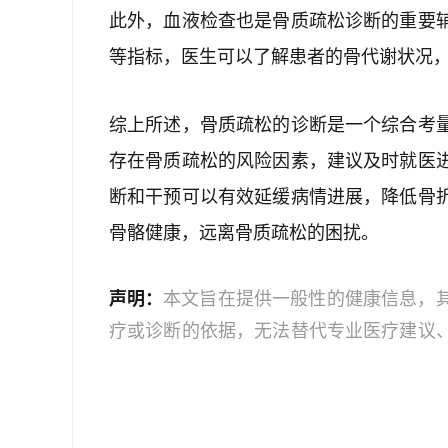
此外，血液检查也是骨质疏松诊断的重要
等指标，医生可以了解患者的骨代谢状况
综上所述，骨质疏松的诊断是一个综合考
存在骨质疏松的风险因素，建议及时就医
断和干预可以有效延缓病情进展，降低骨
骨骼健康，远离骨质疏松的困扰。
声明：
本文旨在提供一般性的健康信息，
疗或诊断的依据，无法替代专业医疗建议
文中的信息可能不全面，也可能不适用于
策时，应咨询合格的医疗专业人员。对于
或任何相关第三方不承担任何责任。若身