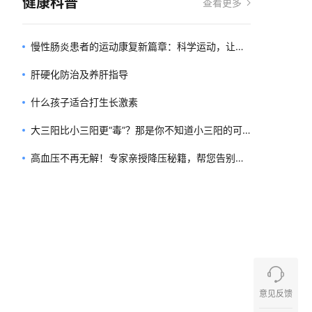
健康科普
查看更多
慢性肠炎患者的运动康复新篇章：科学运动，让肠
道“活”起来
肝硬化防治及养肝指导
什么孩子适合打生长激素
大三阳比小三阳更“毒”？那是你不知道小三阳的可
怕！
高血压不再无解！专家亲授降压秘籍，帮您告别并
发症阴影！
意见反馈