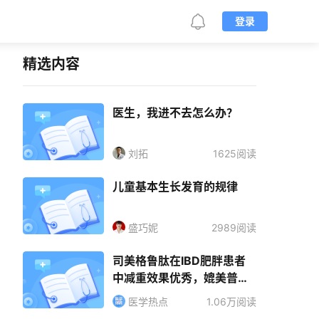
登录
精选内容
医生，我进不去怎么办？
刘拓
1625阅读
儿童基本生长发育的规律
盛巧妮
2989阅读
司美格鲁肽在IBD肥胖患者
中减重效果优秀，媲美普通
人群
医学热点
1.06万阅读