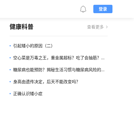
登录
健康科普
查看更多
引起矮小的原因（二）
空心菜是万毒之王，重金属超标？吃了会抽筋？告
诉你真相
糖尿病也能预防？揭秘生活习惯与糖尿病风险的关
系！
身高由遗传决定，后天不能改变吗？
正确认识矮小症