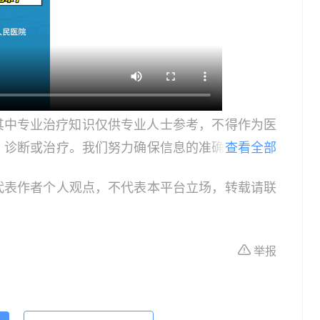
其中专业治疗知识仅供专业人士参考，不得作为医
、诊断或治疗。我们努力确保信息的准确性，但本
查看全部
所有个体的特定健康状况。读者在做出任何健康决
代表作者个人观点，不代表本平台立场，转载请联
依据本文内容采取的任何行动，本文作者、出版方
体不适或需要咨询专业医疗问题，请前往专业医疗
举报