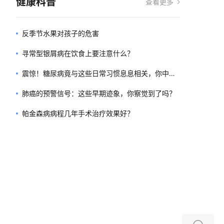
健康科普
查看更多
反季节水果对孩子的危害
寻常型银屑病在饮食上要注意什么？
震惊！糖尿病竟与这些日常习惯息息相关，你中招
了吗？
肺癌的预警信号：这些早期迹象，你察觉到了吗？
帕金森病病程几年手术治疗效果好？