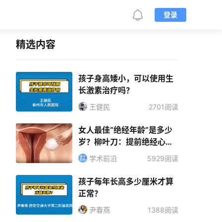
登录
精选内容
孩子身高矮小，可以使用生
长激素治疗吗？
王健民
2701阅读
女人最佳“绝经年龄”是多少
岁？柳叶刀：提前绝经心血
管疾病风险增加40%
学术前沿
5929阅读
孩子每年长高多少厘米才算
正常？
尹春燕
1388阅读