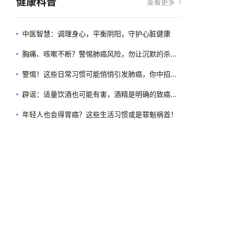
健康科普
查看更多
中医智慧：调理身心，平衡阴阳，守护心脏健康
胸痛、咳嗽不断？警惕肺癌风险，勿让沉默的杀手
得逞！
警惕！这些日常习惯可能悄悄引发肺癌，你中招了
吗？
辟谣：适量饮酒也可能有害，酒精是明确的致癌
物！
年轻人也会得胃癌？这些生活习惯或是罪魁祸首！