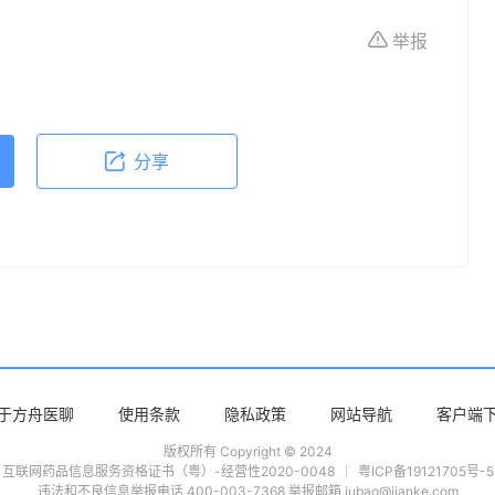
体不适或需要咨询专业医疗问题，请前往专业医疗
举报
分享
于方舟医聊
使用条款
隐私政策
网站导航
客户端
版权所有 Copyright © 2024
互联网药品信息服务资格证书（粤）-经营性2020-0048
粤ICP备19121705号-5
违法和不良信息举报电话 400-003-7368 举报邮箱 jubao@jianke.com