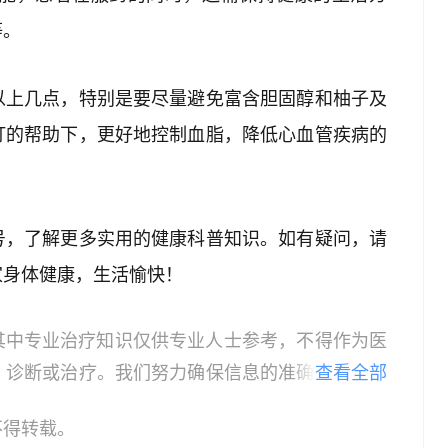
等。
以上几点，特别是要尽量避免富含胆固醇和柚子及
汀的帮助下，更好地控制血脂，降低心血管疾病的
号，了解更多实用的健康科普知识。如有疑问，请
家身体健康，生活愉快！
其中专业治疗知识仅供专业人士参考，不得作为医
、诊断或治疗。我们努力确保信息的准确性，但本
查看全部
所有个体的特定健康状况。读者在做出任何健康决
不得转载。
依据本文内容采取的任何行动，本文作者、出版方