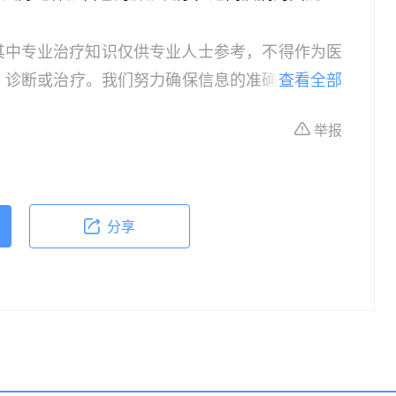
其中专业治疗知识仅供专业人士参考，不得作为医
、诊断或治疗。我们努力确保信息的准确性，但本
查看全部
所有个体的特定健康状况。读者在做出任何健康决
举报
依据本文内容采取的任何行动，本文作者、出版方
体不适或需要咨询专业医疗问题，请前往专业医疗
分享