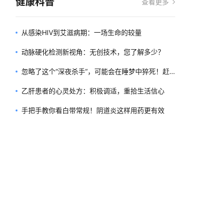
健康科普
查看更多
从感染HIV到艾滋病期：一场生命的较量
动脉硬化检测新视角：无创技术，您了解多少？
忽略了这个“深夜杀手”，可能会在睡梦中猝死！赶
快自查！
乙肝患者的心灵处方：积极调适，重拾生活信心
手把手教你看白带常规！阴道炎这样用药更有效