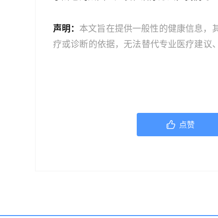
声明：
本文旨在提供一般性的健康信息，
疗或诊断的依据，无法替代专业医疗建议
文中的信息可能不全面，也可能不适用于
策时，应咨询合格的医疗专业人员。对于
或任何相关第三方不承担任何责任。若身
机构或咨询专业的医疗人员。
点赞