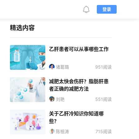
登录
精选内容
乙肝患者可以从事哪些工作
诸葛璐
951阅读
减肥太快会伤肝？脂肪肝患
者正确的减肥方法
刘艳
551阅读
关于乙肝冷知识你知道哪
些？
陈祖涛
715阅读