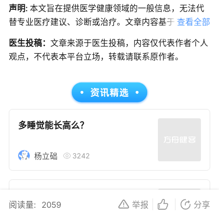
声明:
本文旨在提供医学健康领域的一般信息，无法代
替专业医疗建议、诊断或治疗。文章内容基于当前的医
查看全部
学知识和研究，但医学是一个不断发展的领域，信息可
医生投稿：
文章来源于医生投稿，内容仅代表作者个人
能随时更新，因此建议读者获取最新的医学指导。如果
观点，不代表本平台立场，转载请联系原作者。
您是患者，请在做出任何健康决策前咨询合格的医疗专
业人员。本文中的信息不应作为自我诊断或治疗的依
据，紧急医疗情况应立即寻求专业医疗服务；如果您是
医务人员，本文内容旨在作为教育和信息更新的资源。
在临床实践中应用本文信息时，应结合您的专业判断和
多睡觉能长高么？
患者的具体情况。
3242
杨立础
建议家长，孩子每天户外运动两小
阅读量:
2059
举报
分享
时！！！