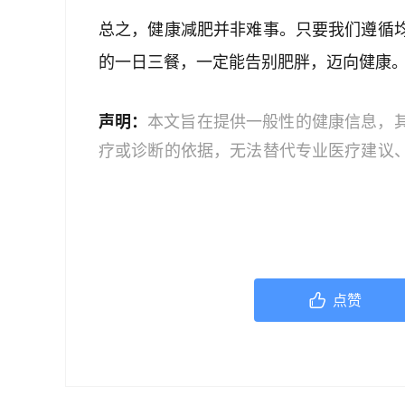
总之，健康减肥并非难事。只要我们遵循
的一日三餐，一定能告别肥胖，迈向健康
声明：
本文旨在提供一般性的健康信息，
疗或诊断的依据，无法替代专业医疗建议
文中的信息可能不全面，也可能不适用于
策时，应咨询合格的医疗专业人员。对于
或任何相关第三方不承担任何责任。若身
机构或咨询专业的医疗人员。
点赞