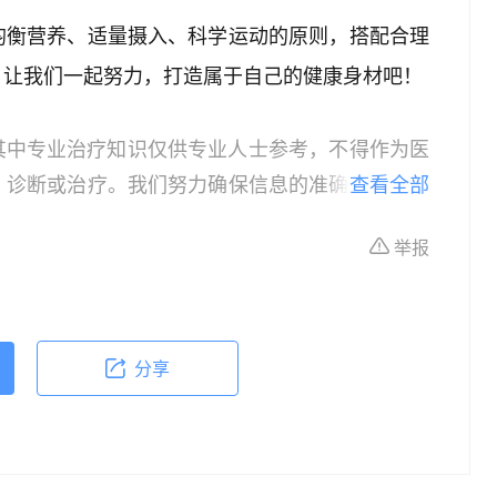
均衡营养、适量摄入、科学运动的原则，搭配合理
。让我们一起努力，打造属于自己的健康身材吧！
其中专业治疗知识仅供专业人士参考，不得作为医
、诊断或治疗。我们努力确保信息的准确性，但本
查看全部
所有个体的特定健康状况。读者在做出任何健康决
举报
依据本文内容采取的任何行动，本文作者、出版方
体不适或需要咨询专业医疗问题，请前往专业医疗
分享