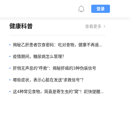
登录
健康科普
查看更多
揭秘乙肝患者饮食密码：吃对食物，健康不再遥
远！
疫情期间，糖尿病怎么管理？
肝悄无声息的“呼救”：揭秘肝癌的3种伪装信号
哪些症状，表示心脏在发送“求救信号”？
这4种常见食物，简直是寄生虫的“窝”！赶快提醒家
人，千万别再吃了