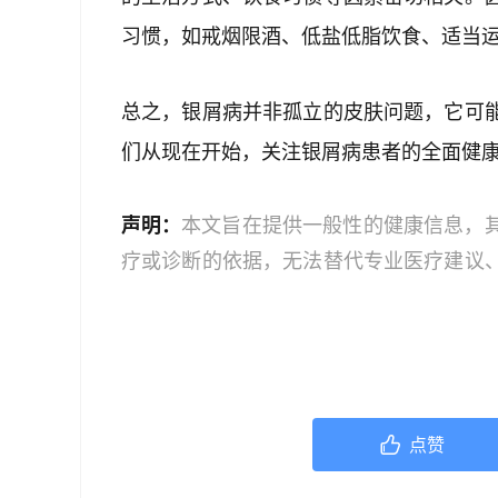
习惯，如戒烟限酒、低盐低脂饮食、适当
总之，银屑病并非孤立的皮肤问题，它可
们从现在开始，关注银屑病患者的全面健康
声明：
本文旨在提供一般性的健康信息，
疗或诊断的依据，无法替代专业医疗建议
文中的信息可能不全面，也可能不适用于
策时，应咨询合格的医疗专业人员。对于
或任何相关第三方不承担任何责任。若身
机构或咨询专业的医疗人员。
点赞