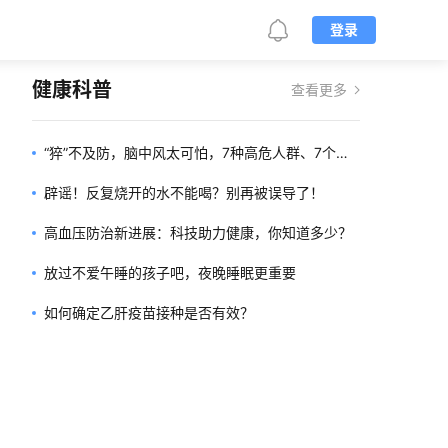
登录
健康科普
查看更多
“猝”不及防，脑中风太可怕，7种高危人群、7个预
警信号一定要重视
辟谣！反复烧开的水不能喝？别再被误导了！
高血压防治新进展：科技助力健康，你知道多少？
放过不爱午睡的孩子吧，夜晚睡眠更重要
如何确定乙肝疫苗接种是否有效？