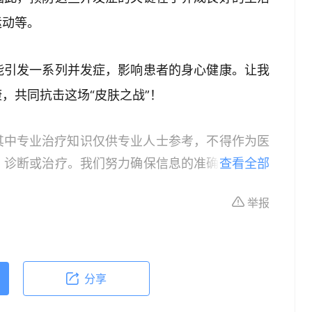
运动等。
能引发一系列并发症，影响患者的身心健康。让我
，共同抗击这场“皮肤之战”！
其中专业治疗知识仅供专业人士参考，不得作为医
、诊断或治疗。我们努力确保信息的准确性，但本
查看全部
所有个体的特定健康状况。读者在做出任何健康决
举报
依据本文内容采取的任何行动，本文作者、出版方
体不适或需要咨询专业医疗问题，请前往专业医疗
分享