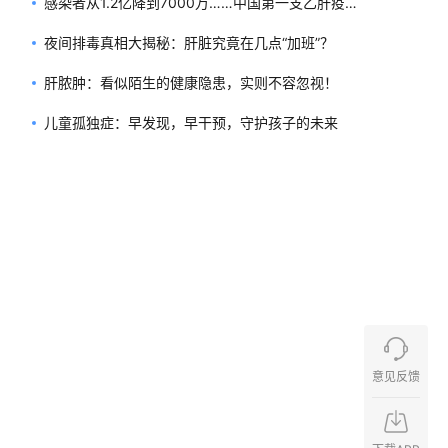
感染者从1.2亿降到7000万……中国第一支乙肝疫苗
是如何诞生的？
夜间排毒真相大揭秘：肝脏究竟在几点“加班”？
肝脓肿：看似陌生的健康隐患，实则不容忽视！
儿童孤独症：早发现，早干预，守护孩子的未来
意见反馈