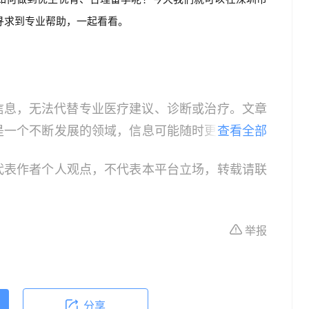
寻求到专业帮助，一起看看。
信息，无法代替专业医疗建议、诊断或治疗。文章
是一个不断发展的领域，信息可能随时更新，因此
查看全部
患者，请在做出任何健康决策前咨询合格的医疗专
代表作者个人观点，不代表本平台立场，转载请联
或治疗的依据，紧急医疗情况应立即寻求专业医疗
作为教育和信息更新的资源。在临床实践中应用本
具体情况。
举报
分享