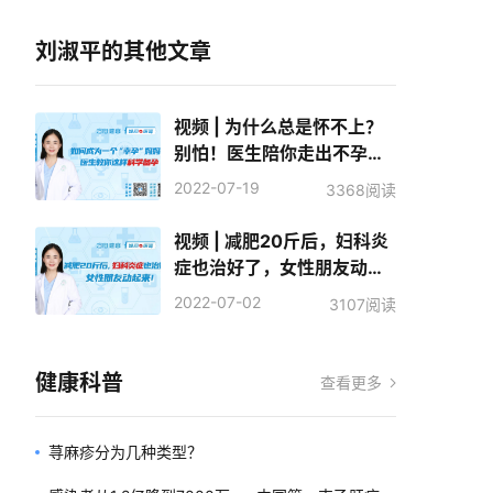
刘淑平的其他文章
视频 | 为什么总是怀不上？
别怕！医生陪你走出不孕的
迷宫
2022-07-19
3368阅读
视频 | 减肥20斤后，妇科炎
症也治好了，女性朋友动起
来！
2022-07-02
3107阅读
健康科普
查看更多
荨麻疹分为几种类型？