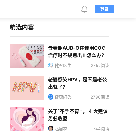
登录
精选内容
青春期AUB-O在使用COC
治疗时不规则出血怎么办？
健客医生
2757阅读
老婆感染HPV，是不是老公
出轨了？
健康问答
2790阅读
关于“不孕不育 ”， 4 大建议
务必收藏
赵曼林
744阅读