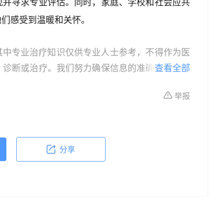
现并寻求专业评估。同时，家庭、学校和社会应共
他们感受到温暖和关怀。
其中专业治疗知识仅供专业人士参考，不得作为医
、诊断或治疗。我们努力确保信息的准确性，但本
查看全部
所有个体的特定健康状况。读者在做出任何健康决
举报
依据本文内容采取的任何行动，本文作者、出版方
体不适或需要咨询专业医疗问题，请前往专业医疗
分享