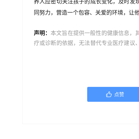
养人应密切关注孩子的成长变化，及时发
同努力，营造一个包容、关爱的环境，让
声明：
本文旨在提供一般性的健康信息，
疗或诊断的依据，无法替代专业医疗建议
文中的信息可能不全面，也可能不适用于
策时，应咨询合格的医疗专业人员。对于
或任何相关第三方不承担任何责任。若身
机构或咨询专业的医疗人员。
点赞