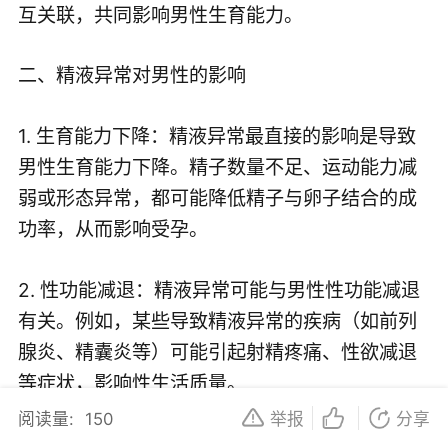
互关联，共同影响男性生育能力。
二、精液异常对男性的影响
1. 生育能力下降：精液异常最直接的影响是导致
男性生育能力下降。精子数量不足、运动能力减
弱或形态异常，都可能降低精子与卵子结合的成
功率，从而影响受孕。
2. 性功能减退：精液异常可能与男性性功能减退
有关。例如，某些导致精液异常的疾病（如前列
腺炎、精囊炎等）可能引起射精疼痛、性欲减退
等症状，影响性生活质量。
阅读量:
150
举报
分享
3. 心理压力增加：长时间无法成功受孕可能给男