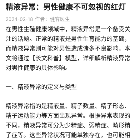
精液异常：男性健康不可忽视的红灯
2024-02-18
作者：健客医生
在男性生殖健康领域中，精液异常是一个备受关
注的话题。正常的精液是男性生育能力的基础，
而精液异常则可能对男性造成诸多不良影响。本
文将通过【长文科普】模型，详细解析精液异常
对男性健康的具体影响。
一、精液异常的定义与类型
精液异常指的是精液量、精子数量、精子形态、
精子运动能力等方面出现异常。根据异常表现的
不同，精液异常可分为少精症、弱精症、畸形精
子症等。这些异常状况可能单独存在，也可能相