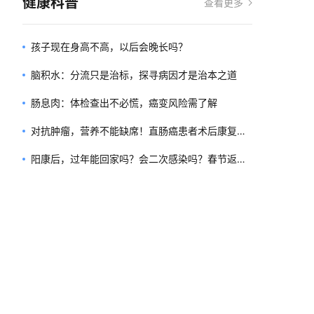
健康科普
查看更多
孩子现在身高不高，以后会晚长吗？
脑积水：分流只是治标，探寻病因才是治本之道
肠息肉：体检查出不必慌，癌变风险需了解
对抗肿瘤，营养不能缺席！直肠癌患者术后康复怎
么吃？
阳康后，过年能回家吗？会二次感染吗？春节返乡
防护指南快收好