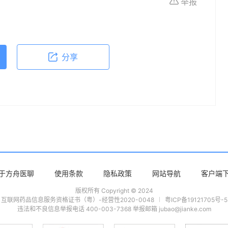
举报
依据本文内容采取的任何行动，本文作者、出版方
体不适或需要咨询专业医疗问题，请前往专业医疗
分享
于方舟医聊
使用条款
隐私政策
网站导航
客户端
版权所有 Copyright © 2024
互联网药品信息服务资格证书（粤）-经营性2020-0048
粤ICP备19121705号-5
违法和不良信息举报电话 400-003-7368 举报邮箱 jubao@jianke.com