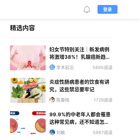
登录
精选内容
妇女节特别关注｜新发病例
将激增38%！乳腺癌新趋势
敲响全球警钟
学术前沿
5895阅读
炎症性肠病患者的饮食有讲
究，这些禁忌要牢记
陈春晓
1729阅读
99.9%的中老年人都会罹患
这种常见病，还不知道怎么
治疗？
刘敏
5987阅读