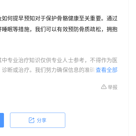
及如何提早预知对于保护骨骼健康至关重要。通过
好睡眠等措施，我们可以有效预防骨质疏松，拥抱
其中专业治疗知识仅供专业人士参考，不得作为医
、诊断或治疗。我们努力确保信息的准确性，但本
查看全部
所有个体的特定健康状况。读者在做出任何健康决
举报
依据本文内容采取的任何行动，本文作者、出版方
体不适或需要咨询专业医疗问题，请前往专业医疗
分享