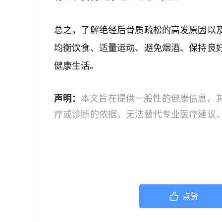
总之，了解绝经后骨质疏松的高发原因以
均衡饮食、适量运动、避免烟酒、保持良
健康生活。
声明：
本文旨在提供一般性的健康信息，
疗或诊断的依据，无法替代专业医疗建议
文中的信息可能不全面，也可能不适用于
策时，应咨询合格的医疗专业人员。对于
或任何相关第三方不承担任何责任。若身
机构或咨询专业的医疗人员。
点赞