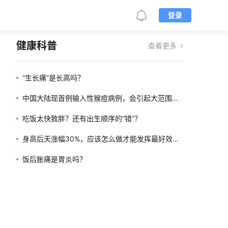
登录
健康科普
查看更多
“生长痛”是长高吗？
中国大陆现首例输入性猴痘病例，会引起大范围传
播吗？
吃饭太快致胖？还有出生顺序的“错”？
身高后天涨幅30%，应该怎么做才能发挥最好效
果？
饭后胀痛是胃炎吗？