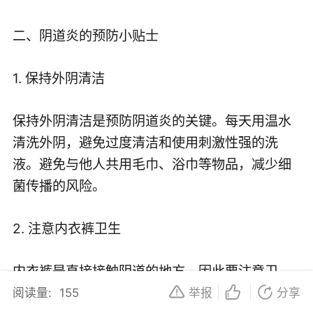
二、阴道炎的预防小贴士
1. 保持外阴清洁
保持外阴清洁是预防阴道炎的关键。每天用温水
清洗外阴，避免过度清洁和使用刺激性强的洗
液。避免与他人共用毛巾、浴巾等物品，减少细
菌传播的风险。
2. 注意内衣裤卫生
内衣裤是直接接触阴道的地方，因此要注意卫
生。尽量选择棉质、透气的内衣裤，每天更换并
阅读量:
155
举报
分享