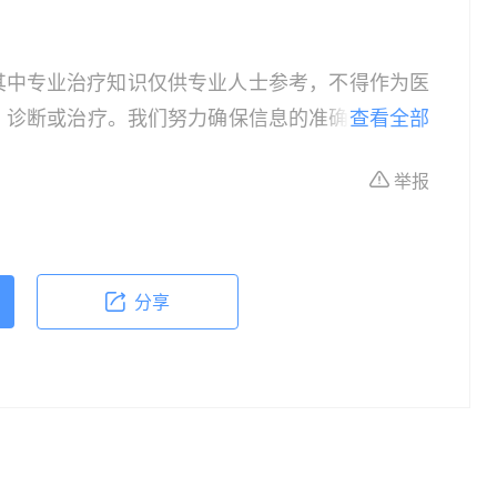
其中专业治疗知识仅供专业人士参考，不得作为医
、诊断或治疗。我们努力确保信息的准确性，但本
查看全部
所有个体的特定健康状况。读者在做出任何健康决
举报
依据本文内容采取的任何行动，本文作者、出版方
体不适或需要咨询专业医疗问题，请前往专业医疗
分享