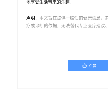
地享受生活带来的乐趣。
声明：
本文旨在提供一般性的健康信息，
疗或诊断的依据，无法替代专业医疗建议
文中的信息可能不全面，也可能不适用于
策时，应咨询合格的医疗专业人员。对于
或任何相关第三方不承担任何责任。若身
机构或咨询专业的医疗人员。
点赞