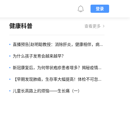
登录
健康科普
查看更多
直播预告|赵明聪教授：消除肝炎，健康相伴，病毒
性肝炎健康知识宣教
为什么孩子发育会越来越早？
新冠康复后，为何带状疱疹患者增多？揭秘疫情背
后的健康隐患
【早期发现肺癌，生存率大幅提高！体检不可忽
视】
儿童长高路上的烦恼——生长痛（一）