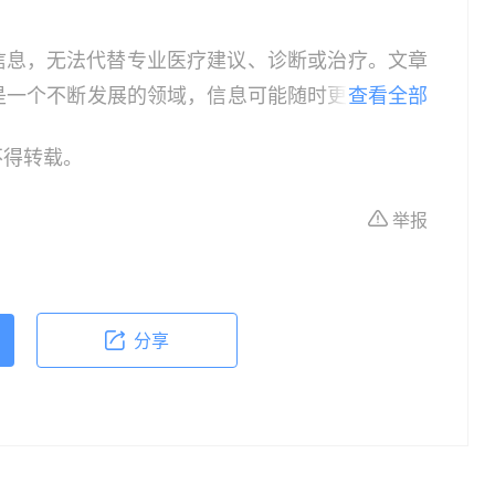
信息，无法代替专业医疗建议、诊断或治疗。文章
是一个不断发展的领域，信息可能随时更新，因此
查看全部
患者，请在做出任何健康决策前咨询合格的医疗专
不得转载。
或治疗的依据，紧急医疗情况应立即寻求专业医疗
作为教育和信息更新的资源。在临床实践中应用本
举报
具体情况。
分享