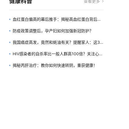
健康科普
查看更多
血红蛋白偏高的幕后推手：揭秘高血红蛋白背后的
五大原因
防疫政策调整后，孕产妇如何加强新冠防护？
我国癌症高发，竟然和蚝油有关？提醒家人：这3
种调味料，能不吃就不吃！
HIV感染者的自杀率比一般人群高100倍？关注心理
健康，打破认知误区
揭秘丙肝治疗：教你如何快速转阴，重获健康！