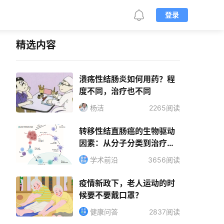
登录
精选内容
溃疡性结肠炎如何用药？程
度不同，治疗也不同
杨洁
2265阅读
转移性结直肠癌的生物驱动
因素：从分子分类到治疗干
预
学术前沿
3656阅读
疫情新政下，老人运动的时
候要不要戴口罩？
健康问答
2837阅读