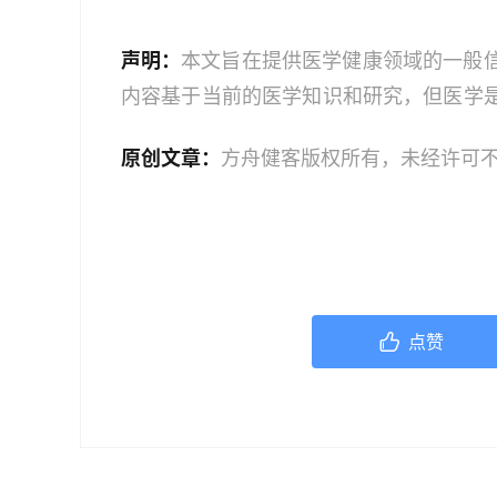
声明：
本文旨在提供医学健康领域的一般
内容基于当前的医学知识和研究，但医学
建议读者获取最新的医学指导。如果您是
原创文章：
方舟健客版权所有，未经许可
业人员。本文中的信息不应作为自我诊断
服务；如果您是医务人员，本文内容旨在
文信息时，应结合您的专业判断和患者的
点赞