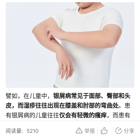
譬如，在儿童中，
银屑病常见于面部、臀部和头
皮，而湿疹往往出现在膝盖和肘部的弯曲处
。患
有银屑病的儿童往往
仅会有轻微的瘙痒
，而患有
湿疹的，
瘙痒可能更为剧烈
。
阅读量:
5210
举报
分享