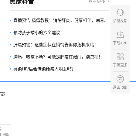
健康科普
查看更多
直播预告|杨霞教授：消除肝炎，健康相伴，病毒性
意见反馈
肝炎健康知识宣教
预防孩子矮小的六个建议
下载APP
肝癌预警：这些症状在悄悄告诉你危机来临！
胸痛、咳嗽不断？可能是肺癌在敲门，别忽视！
了解更多
感染HIV后会传染给亲人朋友吗？
返回顶部
下载