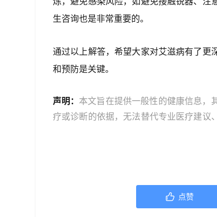
炼，避免感染风险，如避免接触锐器、注
生咨询也是非常重要的。
通过以上解答，希望大家对艾滋病有了更
和预防是关键。
声明：
本文旨在提供一般性的健康信息，
疗或诊断的依据，无法替代专业医疗建议
文中的信息可能不全面，也可能不适用于
策时，应咨询合格的医疗专业人员。对于
或任何相关第三方不承担任何责任。若身
机构或咨询专业的医疗人员。
点赞