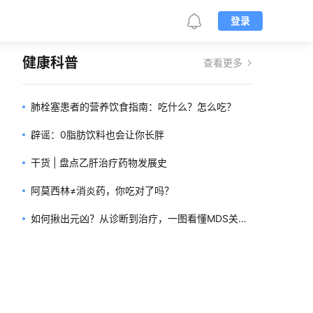
登录
健康科普
查看更多
肺栓塞患者的营养饮食指南：吃什么？怎么吃？
辟谣：0脂肪饮料也会让你长胖
干货 | 盘点乙肝治疗药物发展史
阿莫西林≠消炎药，你吃对了吗？
如何揪出元凶？从诊断到治疗，一图看懂MDS关键
诊疗路径！