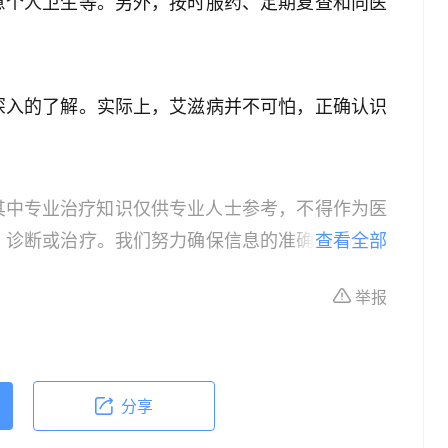
意个人卫生等。另外，按时服药、定期复查和向医
深入的了解。实际上，艾滋病并不可怕，正确认识
其中专业治疗知识仅供专业人士参考，不得作为医
、诊断或治疗。我们努力确保信息的准确性，但本
查看全部
所有个体的特定健康状况。读者在做出任何健康决
举报
依据本文内容采取的任何行动，本文作者、出版方
体不适或需要咨询专业医疗问题，请前往专业医疗
分享