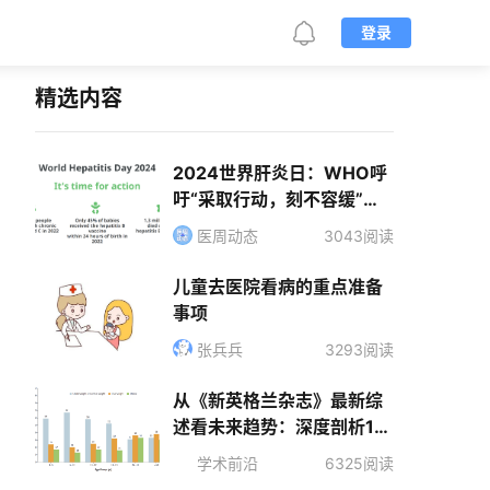
登录
精选内容
2024世界肝炎日：WHO呼
吁“采取行动，刻不容缓”｜G
SK疫苗销售疲软｜FDA七月
医周动态
3043阅读
份批准新药汇总
儿童去医院看病的重点准备
事项
张兵兵
3293阅读
从《新英格兰杂志》最新综
述看未来趋势：深度剖析1型
糖尿病心血管疾病防治思路
学术前沿
6325阅读