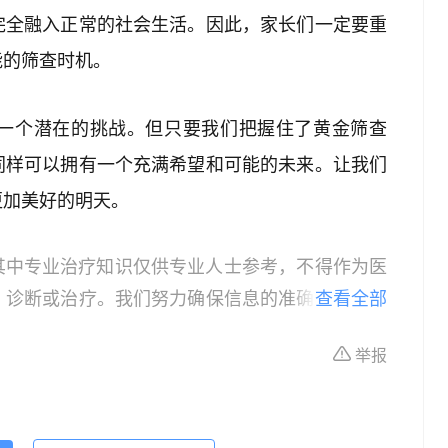
完全融入正常的社会生活。因此，家长们一定要重
能的筛查时机。
一个潜在的挑战。但只要我们把握住了黄金筛查
同样可以拥有一个充满希望和可能的未来。让我们
更加美好的明天。
其中专业治疗知识仅供专业人士参考，不得作为医
、诊断或治疗。我们努力确保信息的准确性，但本
查看全部
所有个体的特定健康状况。读者在做出任何健康决
举报
依据本文内容采取的任何行动，本文作者、出版方
体不适或需要咨询专业医疗问题，请前往专业医疗