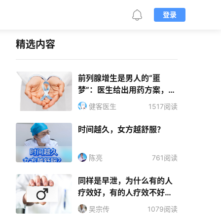
登录
精选内容
前列腺增生是男人的“噩
梦”：医生给出用药方案，摆
脱痛苦不复发
健客医生
1517阅读
时间越久，女方越舒服？
陈亮
761阅读
同样是早泄，为什么有的人
疗效好，有的人疗效不好
呢!？
吴宗传
1079阅读