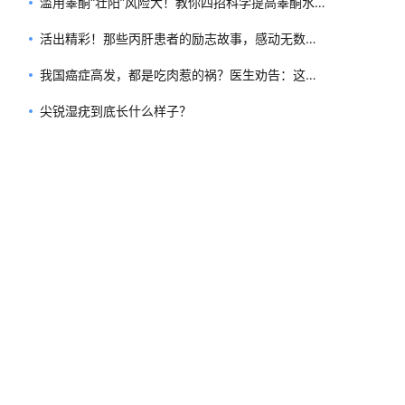
滥用睾酮“壮阳”风险大！教你四招科学提高睾酮水
平
活出精彩！那些丙肝患者的励志故事，感动无数
人！
我国癌症高发，都是吃肉惹的祸？医生劝告：这几
种肉确实要少吃
尖锐湿疣到底长什么样子？