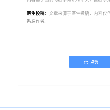
建议读者获取最新的医学指导。如果您是
医生投稿：
文章来源于医生投稿，内容仅
业人员。本文中的信息不应作为自我诊断
系原作者。
服务；如果您是医务人员，本文内容旨在
文信息时，应结合您的专业判断和患者的
点赞