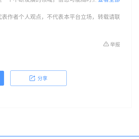
患者，请在做出任何健康决策前咨询合格的医疗专
代表作者个人观点，不代表本平台立场，转载请联
或治疗的依据，紧急医疗情况应立即寻求专业医疗
作为教育和信息更新的资源。在临床实践中应用本
具体情况。
举报
分享