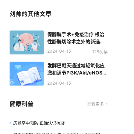
刘帅的其他文章
保膀胱手术+免疫治疗 根治
性膀胱切除术之外的新选
择？
2024-04-15
128阅读
发酵巴戟天通过减轻氧化应
激和调节PI3K/Akt/eNOS通
路治疗勃起功能障碍
2024-04-15
健康科普
查看更多
房颤卒中预防 正确认识抗凝