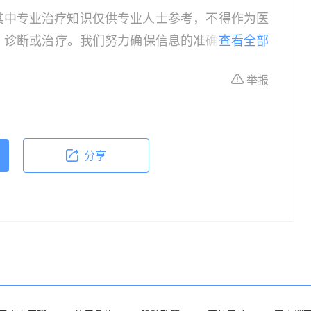
其中专业治疗知识仅供专业人士参考，不得作为医
、诊断或治疗。我们努力确保信息的准确性，但本
查看全部
所有个体的特定健康状况。读者在做出任何健康决
举报
依据本文内容采取的任何行动，本文作者、出版方
体不适或需要咨询专业医疗问题，请前往专业医疗
分享