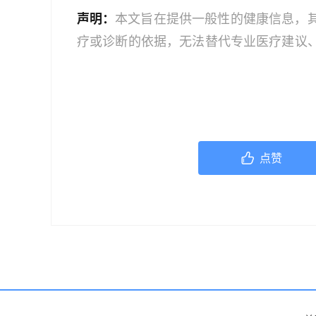
声明：
本文旨在提供一般性的健康信息，
疗或诊断的依据，无法替代专业医疗建议
文中的信息可能不全面，也可能不适用于
策时，应咨询合格的医疗专业人员。对于
或任何相关第三方不承担任何责任。若身
机构或咨询专业的医疗人员。
点赞