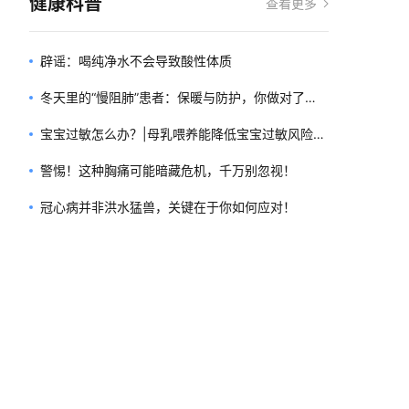
健康科普
查看更多
辟谣：喝纯净水不会导致酸性体质
冬天里的“慢阻肺”患者：保暖与防护，你做对了
吗？
宝宝过敏怎么办？|母乳喂养能降低宝宝过敏风险
吗？
警惕！这种胸痛可能暗藏危机，千万别忽视！
冠心病并非洪水猛兽，关键在于你如何应对！