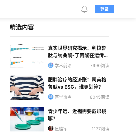
登录
精选内容
真实世界研究揭示：利拉鲁
肽与纳曲酮-丁丙酸在遗传性
肥胖治疗中的疗效比对
学术前沿
7990阅读
​肥胖治疗的经济账：司美格
鲁肽vs ESG，谁更划算？
医学热点
8045阅读
青少年远、近视需要戴眼镜
嘛？
伍桂军
1177阅读