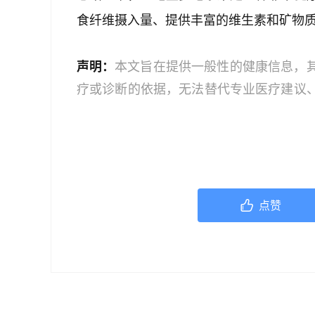
食纤维摄入量、提供丰富的维生素和矿物
声明：
本文旨在提供一般性的健康信息，
疗或诊断的依据，无法替代专业医疗建议
文中的信息可能不全面，也可能不适用于
策时，应咨询合格的医疗专业人员。对于
或任何相关第三方不承担任何责任。若身
机构或咨询专业的医疗人员。
点赞