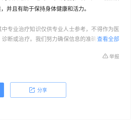
质，并且有助于保持身体健康和活力。
其中专业治疗知识仅供专业人士参考，不得作为医
、诊断或治疗。我们努力确保信息的准确性，但本
查看全部
所有个体的特定健康状况。读者在做出任何健康决
举报
依据本文内容采取的任何行动，本文作者、出版方
体不适或需要咨询专业医疗问题，请前往专业医疗
分享