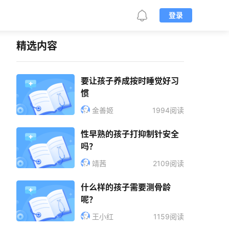
登录
精选内容
要让孩子养成按时睡觉好习
惯
金善姬
1994阅读
性早熟的孩子打抑制针安全
吗？
靖茜
2109阅读
什么样的孩子需要测骨龄
呢？
王小红
1159阅读