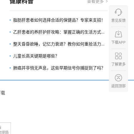
健康科普
查看更多
脂肪肝患者如何选择合适的保健品？专家来支招！
意见反馈
乙肝患者的养肝护肝攻略：掌握正确的生活方式，
下载APP
让肝脏重获健康
整天昏昏欲睡，记忆力衰退？教你如何重拾活力与
专注力！
儿童长高关键期是哪些？
了解更多
肺癌并非悄无声息，这些早期信号你捕捉到了吗？
返回顶部
下载