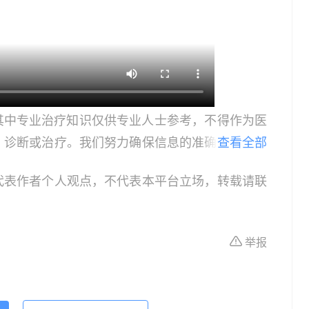
其中专业治疗知识仅供专业人士参考，不得作为医
、诊断或治疗。我们努力确保信息的准确性，但本
查看全部
所有个体的特定健康状况。读者在做出任何健康决
代表作者个人观点，不代表本平台立场，转载请联
依据本文内容采取的任何行动，本文作者、出版方
体不适或需要咨询专业医疗问题，请前往专业医疗
举报