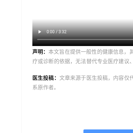
声明：
本文旨在提供一般性的健康信息，
疗或诊断的依据，无法替代专业医疗建议
文中的信息可能不全面，也可能不适用于
医生投稿：
文章来源于医生投稿，内容仅
策时，应咨询合格的医疗专业人员。对于
系原作者。
或任何相关第三方不承担任何责任。若身
机构或咨询专业的医疗人员。