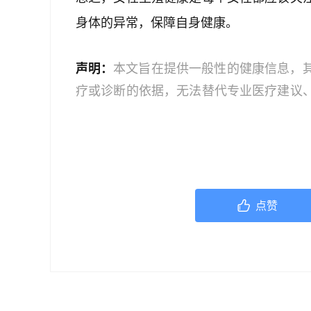
身体的异常，保障自身健康。
声明：
本文旨在提供一般性的健康信息，
疗或诊断的依据，无法替代专业医疗建议
文中的信息可能不全面，也可能不适用于
策时，应咨询合格的医疗专业人员。对于
或任何相关第三方不承担任何责任。若身
机构或咨询专业的医疗人员。
点赞