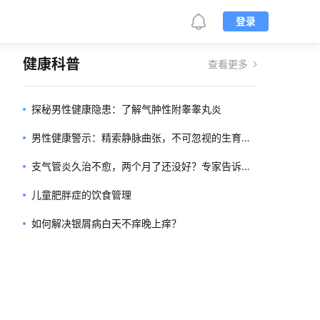
登录
健康科普
查看更多
探秘男性健康隐患：了解气肿性附睾睾丸炎
男性健康警示：精索静脉曲张，不可忽视的生育障
碍
支气管炎久治不愈，两个月了还没好？专家告诉你
该怎么办！
儿童肥胖症的饮食管理
如何解决银屑病白天不痒晚上痒？