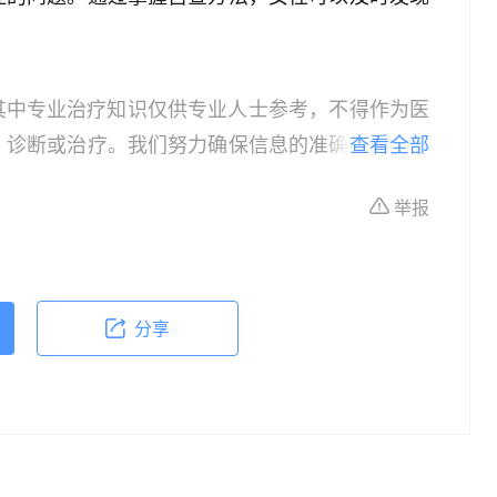
其中专业治疗知识仅供专业人士参考，不得作为医
、诊断或治疗。我们努力确保信息的准确性，但本
查看全部
所有个体的特定健康状况。读者在做出任何健康决
举报
依据本文内容采取的任何行动，本文作者、出版方
体不适或需要咨询专业医疗问题，请前往专业医疗
分享