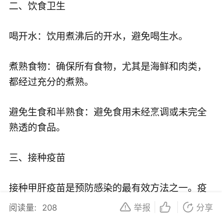
二、饮食卫生
喝开水：饮用煮沸后的开水，避免喝生水。
煮熟食物：确保所有食物，尤其是海鲜和肉类，
都经过充分的煮熟。
避免生食和半熟食：避免食用未经烹调或未完全
熟透的食品。
三、接种疫苗
接种甲肝疫苗是预防感染的最有效方法之一。疫
苗可以刺激身体产生对甲肝病毒的免疫力，从而
阅读量:
208
举报
分享
降低感染风险。建议易感人群接种甲肝疫苗。