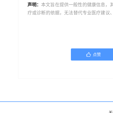
声明：
本文旨在提供一般性的健康信息，
疗或诊断的依据，无法替代专业医疗建议
文中的信息可能不全面，也可能不适用于
策时，应咨询合格的医疗专业人员。对于
或任何相关第三方不承担任何责任。若身
机构或咨询专业的医疗人员。
点赞
关