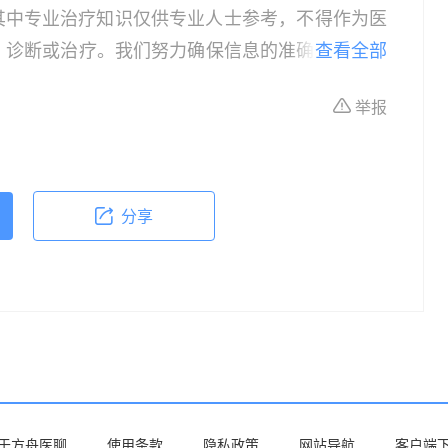
其中专业治疗知识仅供专业人士参考，不得作为医
、诊断或治疗。我们努力确保信息的准确性，但本
查看全部
所有个体的特定健康状况。读者在做出任何健康决
举报
依据本文内容采取的任何行动，本文作者、出版方
体不适或需要咨询专业医疗问题，请前往专业医疗
分享
于方舟医聊
使用条款
隐私政策
网站导航
客户端