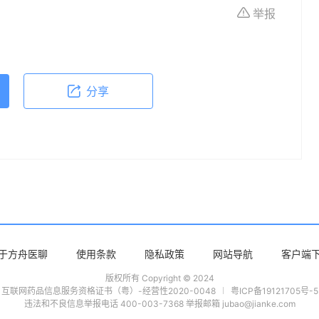
举报
依据本文内容采取的任何行动，本文作者、出版方
体不适或需要咨询专业医疗问题，请前往专业医疗
分享
于方舟医聊
使用条款
隐私政策
网站导航
客户端
版权所有 Copyright © 2024
互联网药品信息服务资格证书（粤）-经营性2020-0048
粤ICP备19121705号-5
违法和不良信息举报电话 400-003-7368 举报邮箱 jubao@jianke.com