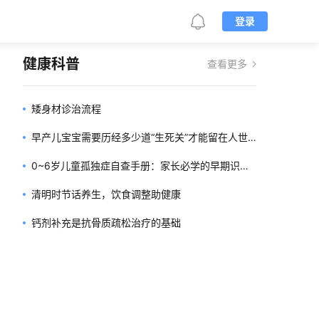
登录
健康科普
查看更多
矮身材诊治流程
早产儿宝宝需要历经多少道“生死关”才能留在人世
间？
0~6岁儿童孤独症自查手册：家长必学的早期识别
技巧
清明时节话养生，饮食调整助健康
钙剂补充是抗骨质疏松治疗的基础