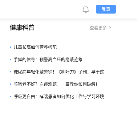
登录
健康科普
查看更多
儿童长高如何营养搭配
手脚的信号：预警高血压的隐蔽迹象
糖尿病年轻化敲警钟！《柳叶刀》子刊：早于这个
年龄发病，死亡风险暴增3.72倍！
咳嗽老不好？白痰难题，一篇教你如何破解！
呼吸更自由：哮喘患者如何优化工作与学习环境