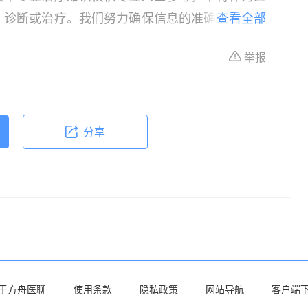
、诊断或治疗。我们努力确保信息的准确性，但本
查看全部
所有个体的特定健康状况。读者在做出任何健康决
举报
依据本文内容采取的任何行动，本文作者、出版方
体不适或需要咨询专业医疗问题，请前往专业医疗
分享
于方舟医聊
使用条款
隐私政策
网站导航
客户端