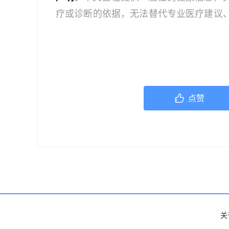
疗或诊断的依据，无法替代专业医疗建议
文中的信息可能不全面，也可能不适用于
策时，应咨询合格的医疗专业人员。对于
或任何相关第三方不承担任何责任。若身
机构或咨询专业的医疗人员。
点赞
关