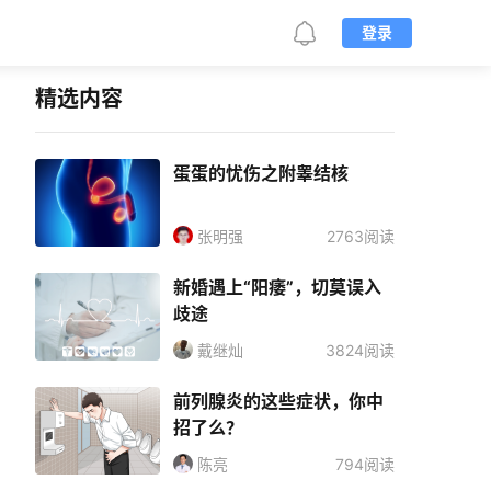
登录
精选内容
蛋蛋的忧伤之附睾结核
张明强
2763阅读
新婚遇上“阳痿”，切莫误入
歧途
戴继灿
3824阅读
前列腺炎的这些症状，你中
招了么？
陈亮
794阅读