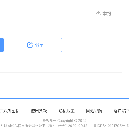
所有个体的特定健康状况。读者在做出任何健康决
举报
依据本文内容采取的任何行动，本文作者、出版方
体不适或需要咨询专业医疗问题，请前往专业医疗
分享
于方舟医聊
使用条款
隐私政策
网站导航
客户端
版权所有 Copyright © 2024
互联网药品信息服务资格证书（粤）-经营性2020-0048
粤ICP备19121705号-5