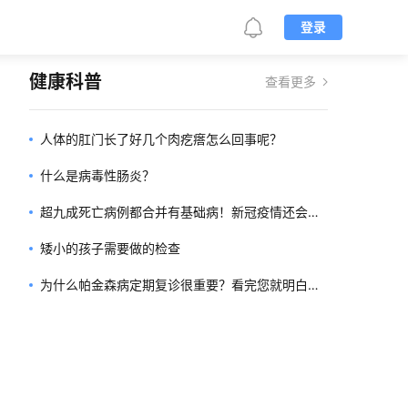
登录
健康科普
查看更多
人体的肛门长了好几个肉疙瘩怎么回事呢？
什么是病毒性肠炎？
超九成死亡病例都合并有基础病！新冠疫情还会再
来一波吗？
矮小的孩子需要做的检查
为什么帕金森病定期复诊很重要？看完您就明白
了！