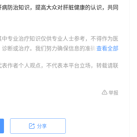
肝病防治知识，提高大众对肝脏健康的认识，共同
其中专业治疗知识仅供专业人士参考，不得作为医
、诊断或治疗。我们努力确保信息的准确性，但本
查看全部
所有个体的特定健康状况。读者在做出任何健康决
代表作者个人观点，不代表本平台立场，转载请联
依据本文内容采取的任何行动，本文作者、出版方
体不适或需要咨询专业医疗问题，请前往专业医疗
举报
分享