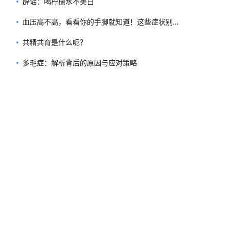
辟谣：喝柠檬水不美白
血压高不高，看看你的手脚就知道！这些症状别忽
视
共精共育是什么呢？
多毛症：解析背后的原因与应对策略