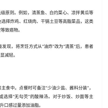
先级原则。例如，清蒸鱼、白灼菜心、凉拌黄瓜等
免选择炸鸡、红烧肉、干锅土豆等高脂菜品，这类
等致癌物。  
发现，将烹饪方式从“油炸”改为“清蒸”后，患者
显减轻。  
和主食中。点餐时可备注“少油少盐、酱料分装”，
或选择“无勾芡”的酸辣汤。对于炒饭、炒面等主
升口感过量添加油脂。  