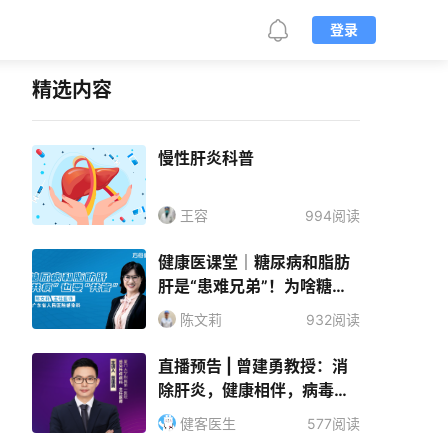
登录
精选内容
慢性肝炎科普
王容
994阅读
健康医课堂｜糖尿病和脂肪
肝是“患难兄弟”！为啥糖尿
病更容易引起脂肪肝？
陈文莉
932阅读
直播预告 | 曾建勇教授：消
除肝炎，健康相伴，病毒性
肝炎健康知识宣教
健客医生
577阅读