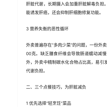
肝脏代谢，长期摄入会加重肝脏解毒负担
能诱发肝癌，还会抑制肝细胞修复功能。  
3 营养失衡的恶性循环  
外卖普遍存在“多肉少菜”的问题，一份外卖蔬
00克。缺乏膳食纤维会导致肠道蠕动减
外，外卖中精制碳水化合物占比高，易引
代谢负担。  
二、三个点餐技巧，为肝脏减负  
1 优先选择“轻烹饪”菜品  