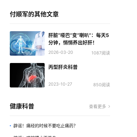
付顺军的其他文章
肝脏“哑巴”变“喇叭”：每天5
分钟，悄悄养出好肝！
2026-03-20
1087阅读
丙型肝炎科普
2023-10-27
850阅读
健康科普
查看更多
辟谣！痛经的时候不要吃止痛药？