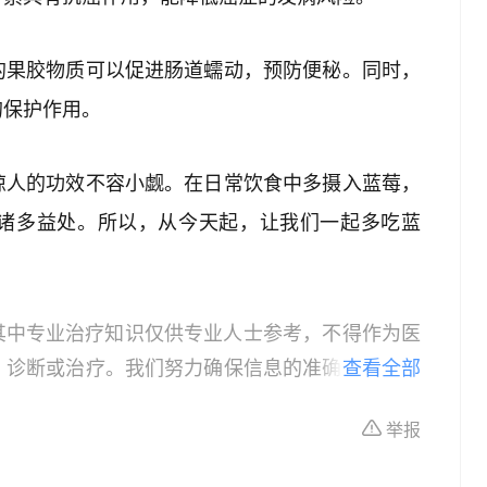
的果胶物质可以促进肠道蠕动，预防便秘。同时，
的保护作用。
惊人的功效不容小觑。在日常饮食中多摄入蓝莓，
诸多益处。所以，从今天起，让我们一起多吃蓝
其中专业治疗知识仅供专业人士参考，不得作为医
、诊断或治疗。我们努力确保信息的准确性，但本
查看全部
所有个体的特定健康状况。读者在做出任何健康决
举报
依据本文内容采取的任何行动，本文作者、出版方
体不适或需要咨询专业医疗问题，请前往专业医疗