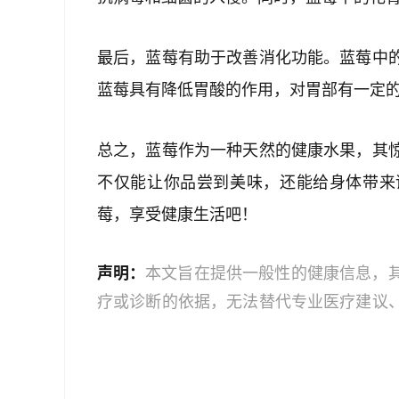
最后，蓝莓有助于改善消化功能。蓝莓中
蓝莓具有降低胃酸的作用，对胃部有一定
总之，蓝莓作为一种天然的健康水果，其
不仅能让你品尝到美味，还能给身体带来
莓，享受健康生活吧！
声明：
本文旨在提供一般性的健康信息，
疗或诊断的依据，无法替代专业医疗建议
文中的信息可能不全面，也可能不适用于
策时，应咨询合格的医疗专业人员。对于
或任何相关第三方不承担任何责任。若身