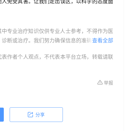
他人免受其害。让我们走出误区，以科学的态度面
其中专业治疗知识仅供专业人士参考，不得作为医
、诊断或治疗。我们努力确保信息的准确性，但本
查看全部
所有个体的特定健康状况。读者在做出任何健康决
代表作者个人观点，不代表本平台立场，转载请联
依据本文内容采取的任何行动，本文作者、出版方
体不适或需要咨询专业医疗问题，请前往专业医疗
举报
分享