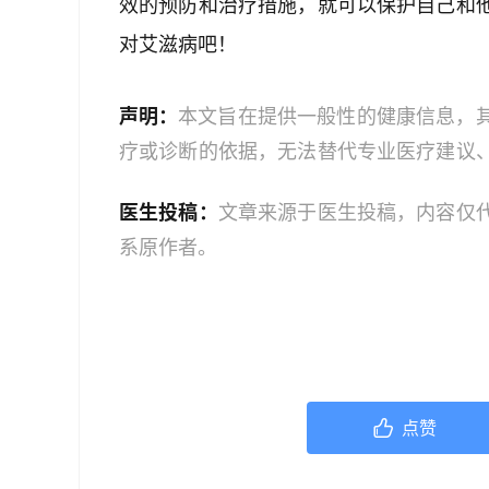
效的预防和治疗措施，就可以保护自己和
对艾滋病吧！
声明：
本文旨在提供一般性的健康信息，
疗或诊断的依据，无法替代专业医疗建议
文中的信息可能不全面，也可能不适用于
医生投稿：
文章来源于医生投稿，内容仅
策时，应咨询合格的医疗专业人员。对于
系原作者。
或任何相关第三方不承担任何责任。若身
机构或咨询专业的医疗人员。
点赞