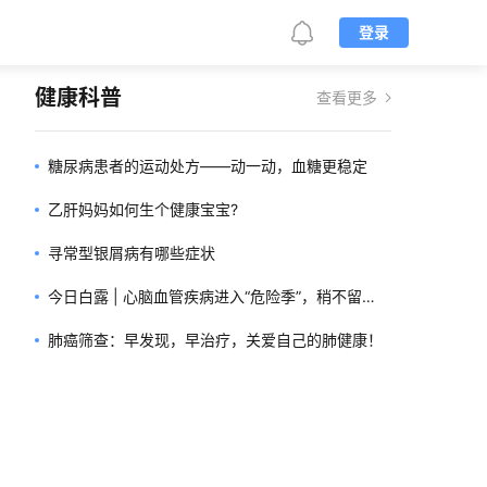
登录
健康科普
查看更多
糖尿病患者的运动处方——动一动，血糖更稳定
乙肝妈妈如何生个健康宝宝?
寻常型银屑病有哪些症状
今日白露 | 心脑血管疾病进入“危险季”，稍不留
心，可能要命！
肺癌筛查：早发现，早治疗，关爱自己的肺健康！