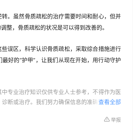
逆转。虽然骨质疏松的治疗需要时间和耐心，但并
的调整，骨质疏松的状况是可以得到改善的。
这些误区，科学认识骨质疏松，采取综合措施进行
最好的“护甲”，让我们从现在开始，用行动守护
其中专业治疗知识仅供专业人士参考，不得作为医
、诊断或治疗。我们努力确保信息的准确性，但本
查看全部
所有个体的特定健康状况。读者在做出任何健康决
举报
依据本文内容采取的任何行动，本文作者、出版方
体不适或需要咨询专业医疗问题，请前往专业医疗