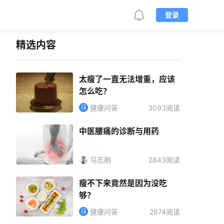
登录
精选内容
太瘦了一直无法增重，应该
怎么吃？
健康问答
3093阅读
中医腰痛的诊断与用药
马志刚
2843阅读
瘦不下来竟然是因为没吃
够？
健康问答
2874阅读