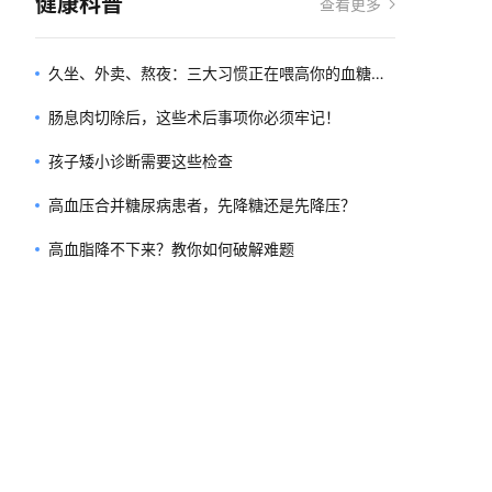
健康科普
查看更多
久坐、外卖、熬夜：三大习惯正在喂高你的血糖！
职场人如何远离糖尿病？| 联合国糖尿病日
肠息肉切除后，这些术后事项你必须牢记！
孩子矮小诊断需要这些检查
高血压合并糖尿病患者，先降糖还是先降压？
高血脂降不下来？教你如何破解难题