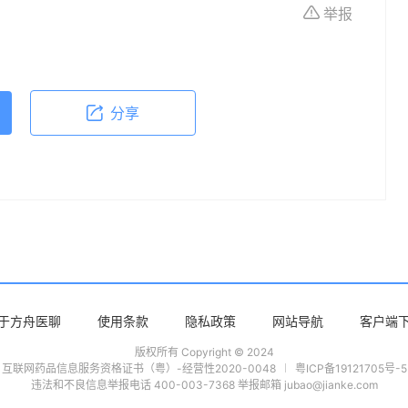
举报
依据本文内容采取的任何行动，本文作者、出版方
体不适或需要咨询专业医疗问题，请前往专业医疗
分享
于方舟医聊
使用条款
隐私政策
网站导航
客户端
版权所有 Copyright © 2024
互联网药品信息服务资格证书（粤）-经营性2020-0048
粤ICP备19121705号-5
违法和不良信息举报电话 400-003-7368 举报邮箱 jubao@jianke.com