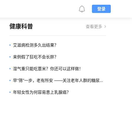
登录
健康科普
查看更多
艾滋病检测多久出结果？
来例假了狂吃不会长胖？
湿气重只能吃薏米？你还可以这样做！
早“筛”一步，老有所安 ——关注老年人群的糖尿病
筛查
年轻女性为何容易患上乳腺癌？