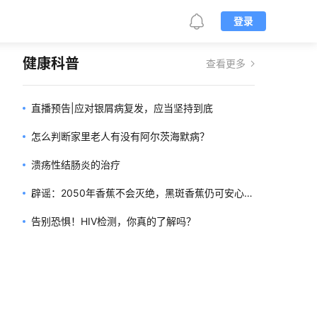
登录
健康科普
查看更多
直播预告|应对银屑病复发，应当坚持到底
怎么判断家里老人有没有阿尔茨海默病？
溃疡性结肠炎的治疗
辟谣：2050年香蕉不会灭绝，黑斑香蕉仍可安心食
用
告别恐惧！HIV检测，你真的了解吗？