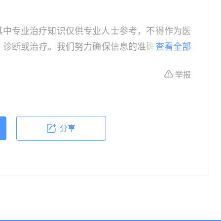
其中专业治疗知识仅供专业人士参考，不得作为医
、诊断或治疗。我们努力确保信息的准确性，但本
查看全部
所有个体的特定健康状况。读者在做出任何健康决
举报
依据本文内容采取的任何行动，本文作者、出版方
体不适或需要咨询专业医疗问题，请前往专业医疗
分享