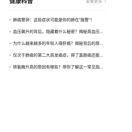
健康科普
查看更多
肺癌警钟：这些症状可能是你的肺在“报警”！
血压飙升的背后，隐藏着什么秘密？揭秘高血压的
真相！
为什么越来越多的年轻人得肝癌？揭秘背后的原因
和预防方法
仅次于肺癌的第二大高发癌症，得了直肠癌还能活
多久？
转氨酶升高的原因有哪些？带你了解这一常见指标
背后的秘密