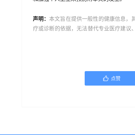
声明：
本文旨在提供一般性的健康信息，
疗或诊断的依据，无法替代专业医疗建议
文中的信息可能不全面，也可能不适用于
策时，应咨询合格的医疗专业人员。对于
或任何相关第三方不承担任何责任。若身
机构或咨询专业的医疗人员。
点赞