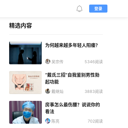
登录
精选内容
为何越来越多年轻人阳痿？
吴宗传
5346阅读
“戴氏三招”自我鉴别男性勃
起功能
戴继灿
3883阅读
房事怎么最伤腰？说说你的
看法
陈亮
702阅读