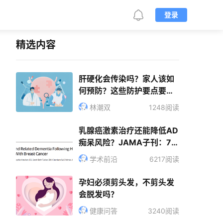
登录
精选内容
肝硬化会传染吗？家人该如
何预防？这些防护要点要记
牢
林潮双
1248阅读
乳腺癌激素治疗还能降低AD
痴呆风险？JAMA子刊：75
岁以下黑人获益最大
学术前沿
6217阅读
孕妇必须剪头发，不剪头发
会脱发吗？
健康问答
3240阅读