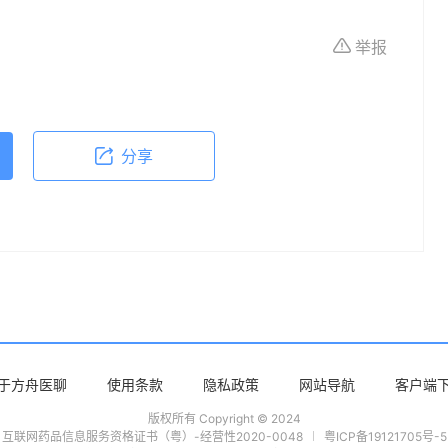
所有个体的特定健康状况。读者在做出任何健康决
举报
依据本文内容采取的任何行动，本文作者、出版方
体不适或需要咨询专业医疗问题，请前往专业医疗
分享
于方舟医聊
使用条款
隐私政策
网站导航
客户端
版权所有 Copyright © 2024
互联网药品信息服务资格证书（粤）-经营性2020-0048
粤ICP备19121705号-5