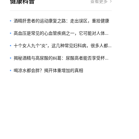
健康科普
查看更多
酒精肝患者的运动康复之路：走出误区，重拾健康
高血压是常见的心血管疾病之一，它可能对人体造
成严重危害而不自知。事实上，许多高血压患者在
十个女人九个“炎”，这几种常见妇科病，很多人都
早期并没有明显的症状表现。那么我们应该如何判
忽略了 | 妇女节
揭秘酒精与高尿酸的纠葛：尿酸高者能否享受杯酒
断自己的血压状况呢？本文将介绍一种简单的方法
人生？
喝凉水都会胖？揭开体重增加的真相
——观察我们的手部和脚部