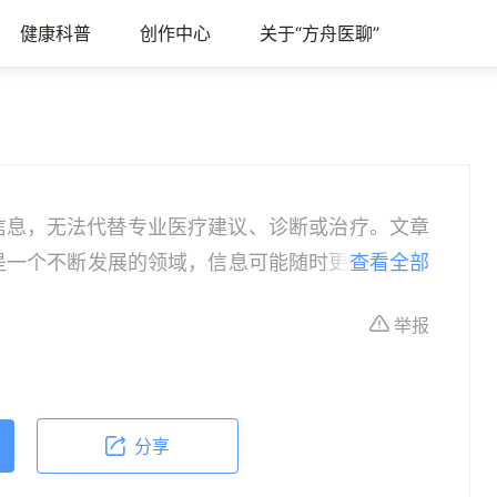
健康科普
创作中心
关于“方舟医聊”
信息，无法代替专业医疗建议、诊断或治疗。文章
是一个不断发展的领域，信息可能随时更新，因此
查看全部
患者，请在做出任何健康决策前咨询合格的医疗专
举报
或治疗的依据，紧急医疗情况应立即寻求专业医疗
作为教育和信息更新的资源。在临床实践中应用本
具体情况。
分享