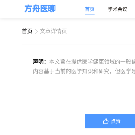
首页
学术会议
首页
文章详情页
声明：
本文旨在提供医学健康领域的一般
内容基于当前的医学知识和研究，但医学
建议读者获取最新的医学指导。如果您是
业人员。本文中的信息不应作为自我诊断
服务；如果您是医务人员，本文内容旨在
文信息时，应结合您的专业判断和患者的
点赞