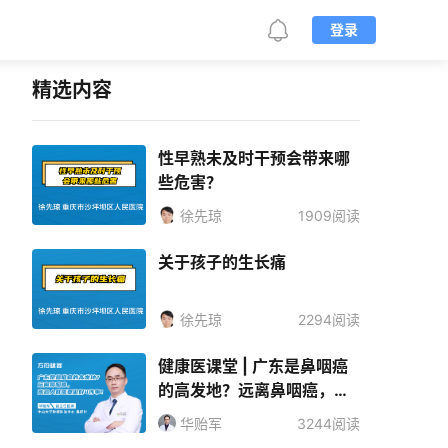
登录
精选内容
性早熟未及时干预会带来哪
些危害？
徐先琼
1909阅读
关于孩子的生长痛
徐先琼
2294阅读
健康医课堂 | 广东是鼻咽癌
的高发地？远离鼻咽癌，高
危人群需要做好4件事！
华贻军
3244阅读