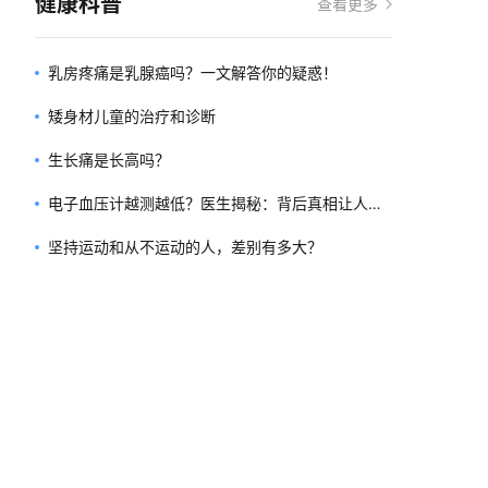
健康科普
查看更多
乳房疼痛是乳腺癌吗？一文解答你的疑惑！
矮身材儿童的治疗和诊断
生长痛是长高吗？
电子血压计越测越低？医生揭秘：背后真相让人大
吃一惊！
坚持运动和从不运动的人，差别有多大？