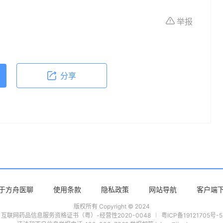
所有个体的特定健康状况。读者在做出任何健康决
举报
依据本文内容采取的任何行动，本文作者、出版方
体不适或需要咨询专业医疗问题，请前往专业医疗
分享
于方舟医聊
使用条款
隐私政策
网站导航
客户端
版权所有 Copyright © 2024
互联网药品信息服务资格证书（粤）-经营性2020-0048
粤ICP备19121705号-5